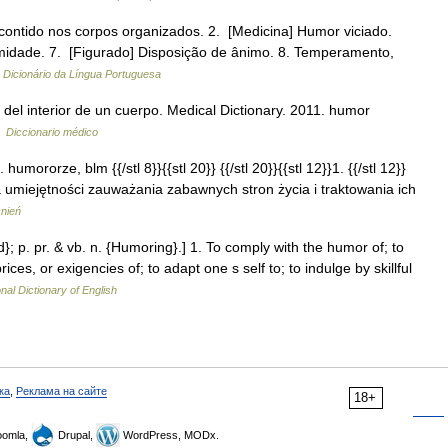
o contido nos corpos organizados. 2. [Medicina] Humor viciado.
 Umidade. 7. [Figurado] Disposição de ânimo. 8. Temperamento,
…
Dicionário da Língua Portuguesa
s del interior de un cuerpo. Medical Dictionary. 2011. humor
…
Diccionario médico
 humororze, blm {{/stl 8}}{{stl 20}} {{/stl 20}}{{stl 12}}1. {{/stl 12}}
a umiejętności zauważania zabawnych stron życia i traktowania ich
śnień
}; p. pr. & vb. n. {Humoring}.] 1. To comply with the humor of; to
rices, or exigencies of; to adapt one s self to; to indulge by skillful
nal Dictionary of English
ка
,
Реклама на сайте
18+
omla,
Drupal,
WordPress, MODx.