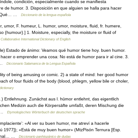
, índole, condición, especialmente cuando se manifiesta
e de humor. 3. Disposición en que alguien se halla para hacer
o. ¡Qué… …
Diccionario de la lengua española
umor, F. humeur, L. humor, umor, moisture, fluid, fr. humere,
o {humour}.] 1. Moisture, especially, the moisture or fluid of
Collaborative International Dictionary of English
ble) Estado de ánimo: Veamos qué humor tiene hoy. buen humor.
 hacer o emprender una cosa: No está de humor para ir al cine. 3.
… …
Diccionario Salamanca de la Lengua Española
ty of being amusing or comic. 2) a state of mind: her good humor
ach of four fluids of the body (blood, phlegm, yellow bile or choler,
dictionary
) Entlehnung. Zunächst aus l. hūmor entlehnt, das eigentlich
erlichen Medizin auch die Körpersäfte umfaßt, deren Mischung die
,… …
Etymologisches Wörterbuch der deutschen sprache
mplaciente’: «Al ver su buen humor, me atreví a hacerle
erú 1977]); «Está de muy buen humor» (MtzPisón Ternura [Esp.
ma mal… …
Diccionario panhispánico de dudas