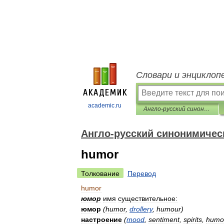
Словари и энциклоп
academic.ru
Англо-русский синонимический словарь
Англо-русский синонимичес
humor
Толкование
Перевод
humor
юмор
имя
существительное:
юмор
(
humor
,
drollery
,
humour
)
настроение
(
mood
,
sentiment
,
spirits
,
humo