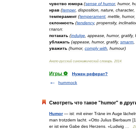
чувство
юмора
(
sense
of
humor
,
humor
,
h
нрав
(
temper
,
disposition
,
nature
,
character
,
темперамент
(
temperament
,
mettle
,
humor
склонность
(
tendency
,
propensity
,
inclinati
глагол:
потакать
(
indulge
,
appease
,
humor
,
gratify
,
ублажать
(
appease
,
humor
,
gratify
,
smarm
,
уважить
(
humor
,
comply
with
,
humour
)
Англо
-
русский
синонимический
словарь
.
2014
.
Игры ⚽
Нужен реферат?
hummock
Смотреть что такое "humor" в друг
Humor
— ist: mit einer Träne im Auge lächel
man trotzdem lacht. «Otto Julius Bierbaum [1
er ist eine Gabe des Herzens. «Ludwig …
Z