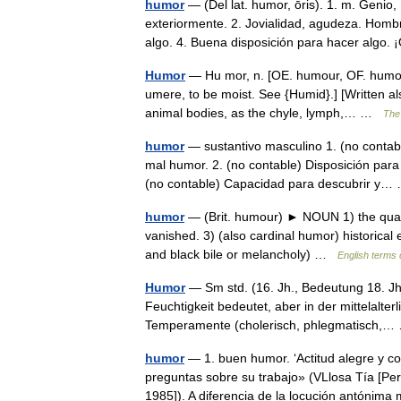
humor
— (Del lat. humor, ōris). 1. m. Genio
exteriormente. 2. Jovialidad, agudeza. Hombr
algo. 4. Buena disposición para hacer alg
Humor
— Hu mor, n. [OE. humour, OF. humor, 
umere, to be moist. See {Humid}.] [Written als
animal bodies, as the chyle, lymph,… …
The 
humor
— sustantivo masculino 1. (no conta
mal humor. 2. (no contable) Disposición para
(no contable) Capacidad para descubrir y
humor
— (Brit. humour) ► NOUN 1) the quali
vanished. 3) (also cardinal humor) historical e
and black bile or melancholy) …
English terms 
Humor
— Sm std. (16. Jh., Bedeutung 18. Jh.
Feuchtigkeit bedeutet, aber in der mittelalt
Temperamente (cholerisch, phlegmatisch
humor
— 1. buen humor. ‘Actitud alegre y co
preguntas sobre su trabajo» (VLlosa Tía [P
1985]). A diferencia de la locución antóni