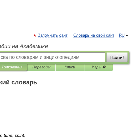
Запомнить сайт
Словарь на свой сайт
RU
едии на Академике
Найти!
Толкования
Переводы
Книги
Игры ⚽
кий словарь
r
,
tune
,
spirit
)