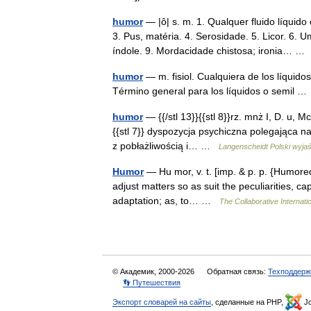
humor
— |ô| s. m. 1. Qualquer fluido líquid
3. Pus, matéria. 4. Serosidade. 5. Licor. 6.
índole. 9. Mordacidade chistosa; ironia… 
humor
— m. fisiol. Cualquiera de los líquido
Término general para los líquidos o semil 
humor
— {{/stl 13}}{{stl 8}}rz. mnż I, D. u, Mc.
{{stl 7}} dyspozycja psychiczna polegająca n
z pobłażliwością i… …
Langenscheidt Polski wyja
Humor
— Hu mor, v. t. [imp. & p. p. {Humored
adjust matters so as suit the peculiarities, cap
adaptation; as, to… …
The Collaborative Internatio
© Академик, 2000-2026
Обратная связь:
Техподдерж
👣 Путешествия
Экспорт словарей на сайты
, сделанные на PHP,
Jo