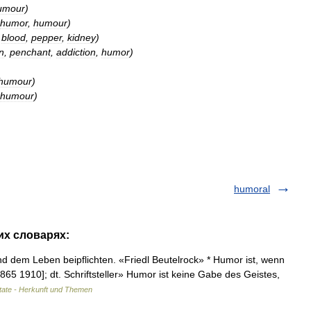
umour
)
humor
,
humour
)
,
blood
,
pepper
,
kidney
)
on
,
penchant
,
addiction
,
humor
)
humour
)
humour
)
humoral
их словарях:
nd dem Leben beipflichten. «Friedl Beutelrock» * Humor ist, wenn
865 1910]; dt. Schriftsteller» Humor ist keine Gabe des Geistes,
itate - Herkunft und Themen